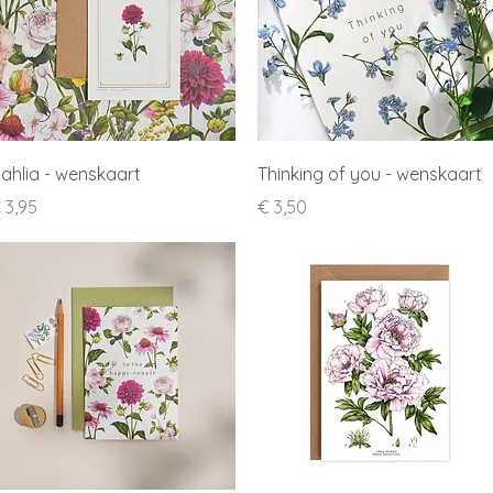
Snel overzicht
Snel overzicht
ahlia - wenskaart
Thinking of you - wenskaart
rijs
Prijs
 3,95
€ 3,50