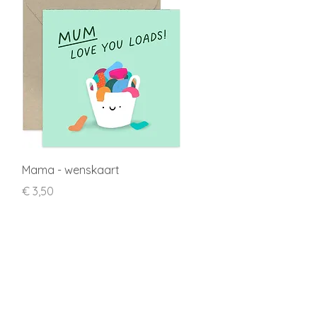
Snel overzicht
Mama - wenskaart
Prijs
€ 3,50