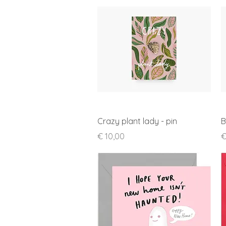
Snel overzicht
Crazy plant lady - pin
B
Prijs
P
€ 10,00
€