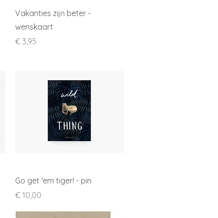
Snel overzicht
Vakanties zijn beter -
wenskaart
Prijs
€ 3,95
Snel overzicht
Go get 'em tiger! - pin
Prijs
€ 10,00