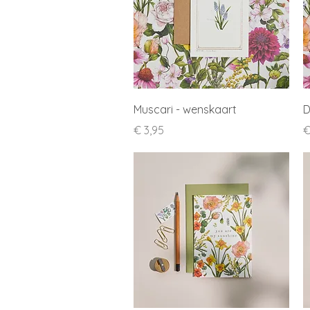
Snel overzicht
Muscari - wenskaart
D
Prijs
P
€ 3,95
€