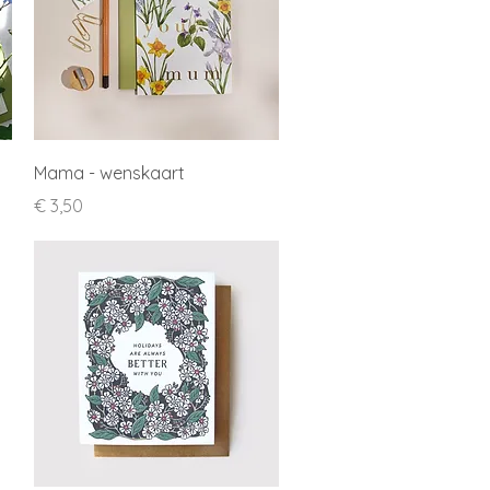
Snel overzicht
Mama - wenskaart
Prijs
€ 3,50