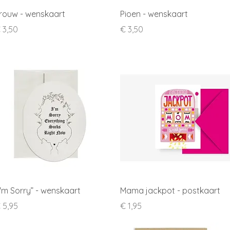
Snel overzicht
Snel overzicht
rouw - wenskaart
Pioen - wenskaart
rijs
Prijs
 3,50
€ 3,50
Snel overzicht
Snel overzicht
I'm Sorry” - wenskaart
Mama jackpot - postkaart
rijs
Prijs
 5,95
€ 1,95