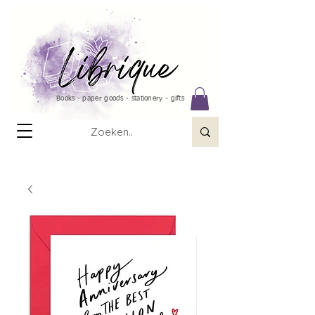
Books - paper goods - stationery - gifts