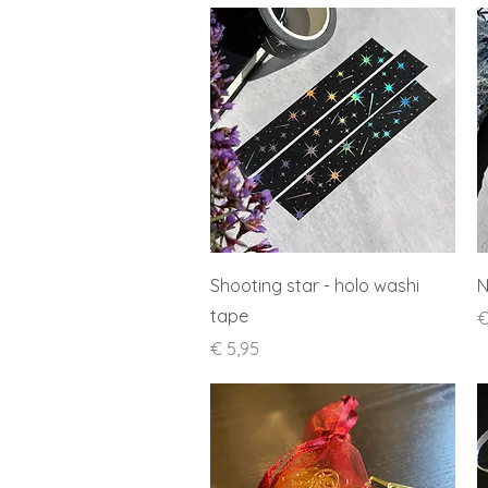
Snel overzicht
Shooting star - holo washi
N
tape
P
€
Prijs
€ 5,95