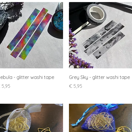
Snel overzicht
Snel overzicht
ebula - glitter washi tape
Grey Sky - glitter washi tape
rijs
Prijs
 5,95
€ 5,95