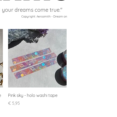
l your dreams come true."
Copyright: Aerosmith - Dream on
Snel overzicht
e
Pink sky - holo washi tape
Prijs
€ 5,95