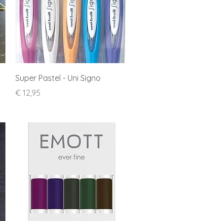
Snel overzicht
Super Pastel - Uni Signo
Prijs
€ 12,95