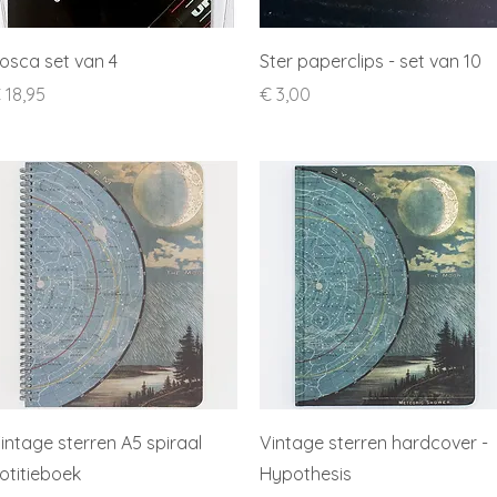
Snel overzicht
Snel overzicht
osca set van 4
Ster paperclips - set van 10
rijs
Prijs
 18,95
€ 3,00
Snel overzicht
Snel overzicht
intage sterren A5 spiraal
Vintage sterren hardcover -
otitieboek
Hypothesis