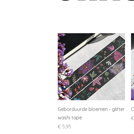
Snel overzicht
Geborduurde bloemen - glitter
C
washi tape
P
€
Prijs
€ 5,95