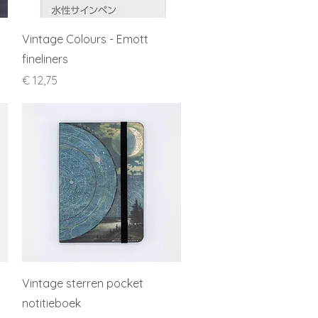
Snel overzicht
Vintage Colours - Emott
fineliners
Prijs
€ 12,75
Snel overzicht
Vintage sterren pocket
notitieboek