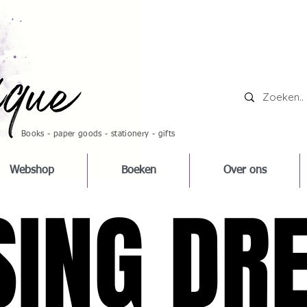
Books - paper goods - stationery - gifts
Webshop
Boeken
Over ons
SING DR
SING DR