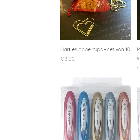
Snel overzicht
Hartjes paperclips - set van 10
M
v
Prijs
€ 3,00
P
€