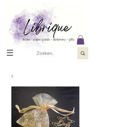
Books - paper goods - stationery - gifts