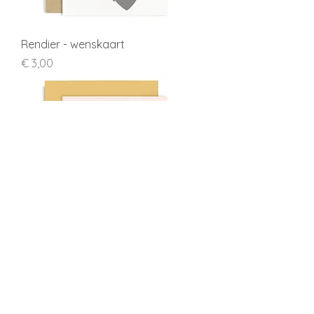
Rendier - wenskaart
Prijs
€ 3,00
Happy holidays - wenskaart
Prijs
€ 3,00