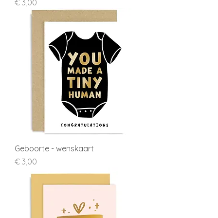
Prijs
€ 3,00
Geboorte - wenskaart
Prijs
€ 3,00