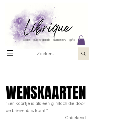
Books - paper goods - stationery - gifts
WENSKAARTEN
WENSKAARTEN
"Een kaartje is als een glimlach die door
de brievenbus komt."
- Onbekend