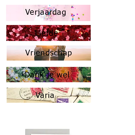
Verjaardag
Liefde
Vriendschap
Dank je wel
Varia