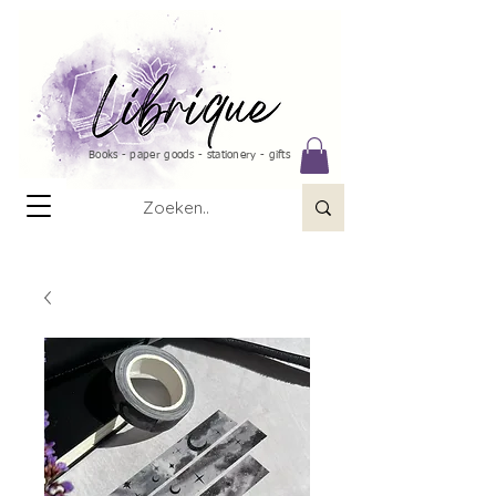
Books - paper goods - stationery - gifts