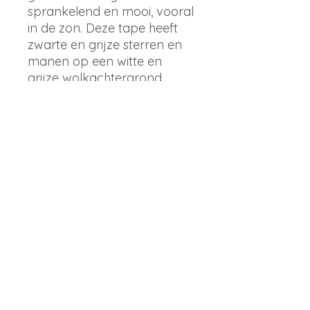
sprankelend en mooi, vooral
in de zon. Deze tape heeft
zwarte en grijze sterren en
manen op een witte en
grijze wolkachtergrond.
Details
Deze washi-taperol is 15 mm
x 10 m
Merk
Arch Michael
info@librique.com