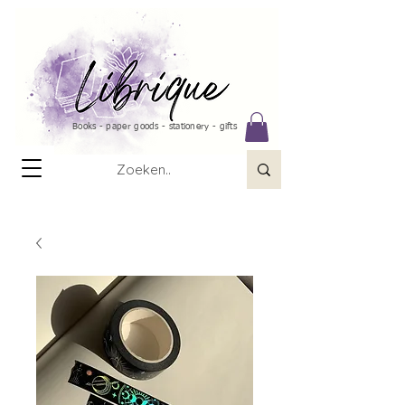
Books - paper goods - stationery - gifts