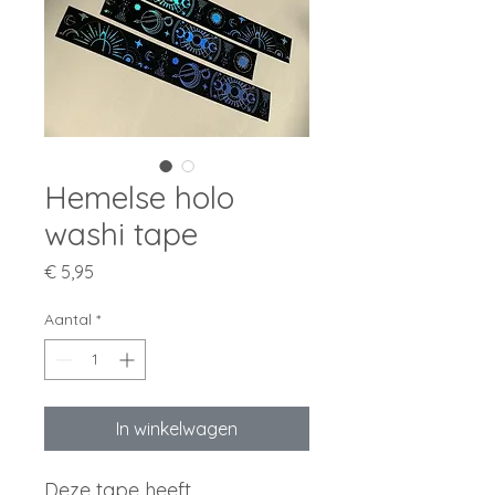
Hemelse holo
washi tape
Prijs
€ 5,95
Aantal
*
In winkelwagen
Deze tape heeft