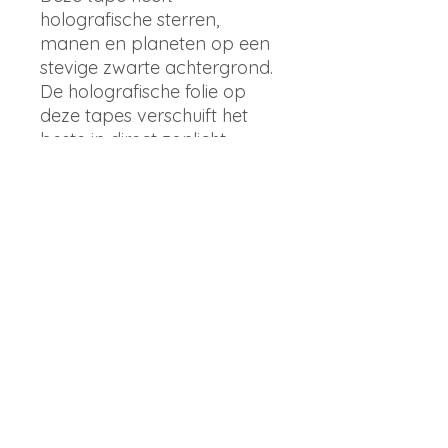
holografische sterren,
manen en planeten op een
stevige zwarte achtergrond.
De holografische folie op
deze tapes verschuift het
beste in direct zonlicht.
Details
Deze washi-taperol is 15 mm
x 10 m
Merk
Arch Michael