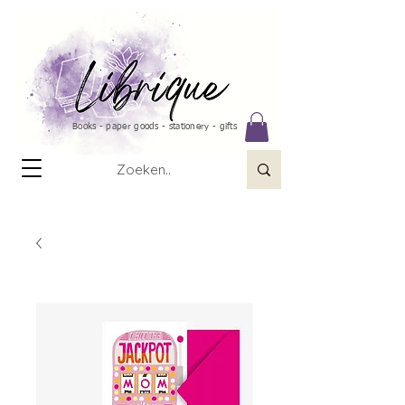
Books - paper goods - stationery - gifts