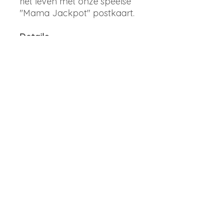
het leven met onze speelse
"Mama Jackpot" postkaart.
Details
grootte : DIN A6
blanco achterkant
ZONDER
omslag.
Merk
typealive
info@librique.com