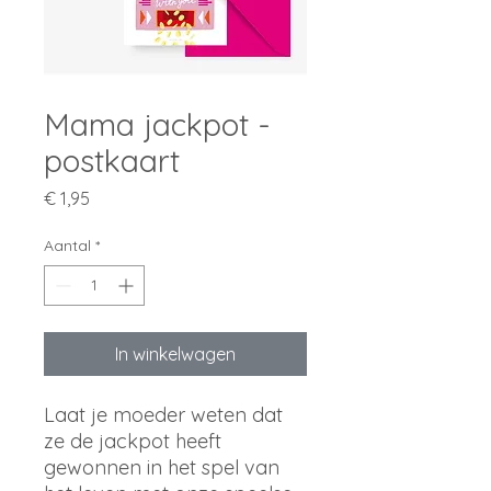
Mama jackpot -
postkaart
Prijs
€ 1,95
Aantal
*
In winkelwagen
Laat je moeder weten dat
ze de jackpot heeft
gewonnen in het spel van