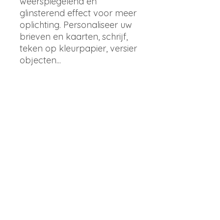
weerspiegelend en
glinsterend effect voor meer
oplichting. Personaliseer uw
brieven en kaarten, schrijf,
teken op kleurpapier, versier
objecten...
Door gebruik te maken van
de Super Ink technologie
van Uni Mitsubishi Pencil
profiteert de Uni-ball UM-
120 Signo pennen reeks van
prachtige kleuren, snel
drogende inkt en licht- en
water resistentie.