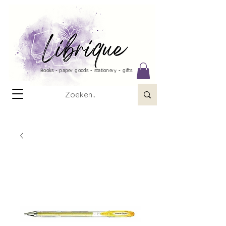
Books - paper goods - stationery - gifts