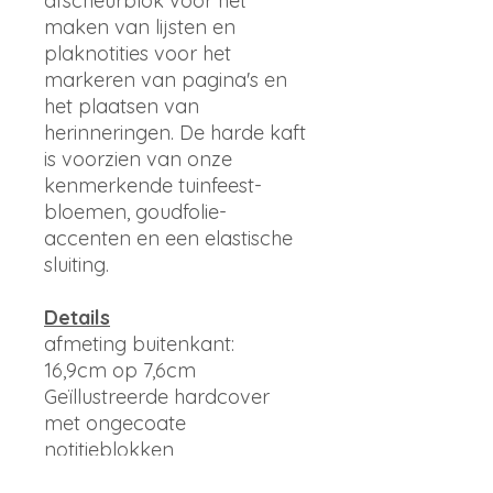
afscheurblok voor het
maken van lijsten en
plaknotities voor het
markeren van pagina's en
het plaatsen van
herinneringen. De harde kaft
is voorzien van onze
kenmerkende tuinfeest-
bloemen, goudfolie-
accenten en een elastische
sluiting.
Details
afmeting buitenkant:
16,9cm op 7,6cm
Geïllustreerde hardcover
met ongecoate
notitieblokken
Volledig in kleur gedrukt en