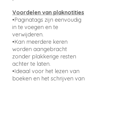
Voordelen van plaknotities
•Paginatags zijn eenvoudig
in te voegen en te
verwijderen.
•Kan meerdere keren
worden aangebracht
zonder plakkerige resten
achter te laten.
•Ideaal voor het lezen van
boeken en het schrijven van
belangrijke notities.
•Veelzijdig: ideaal om op
boeken, mappen, archieven
te plakken, bestanden te
markeren
•Geschikt voor gebruik thuis,
op studie en op het werk.