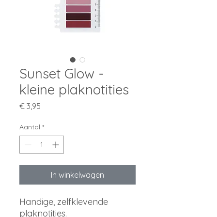
Sunset Glow -
kleine plaknotities
Prijs
€ 3,95
Aantal
*
In winkelwagen
Handige, zelfklevende
plaknotities.