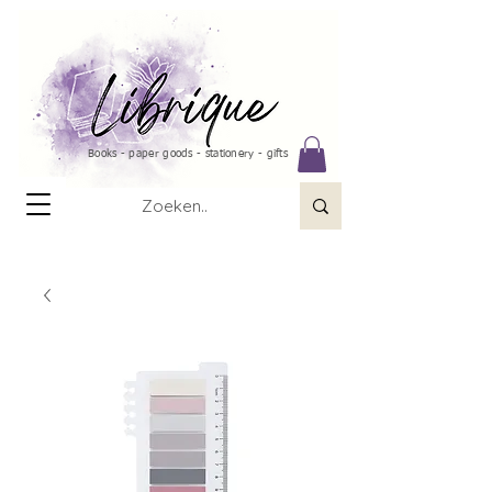
Books - paper goods - stationery - gifts