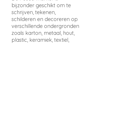
bijzonder geschikt om te
schrijven, tekenen,
schilderen en decoreren op
verschillende ondergronden
zoals karton, metaal, hout,
plastic, keramiek, textiel,
steen en glas.
Details
Set van 4 glitterkleuren;
geel, oranje, roze en rood
Merk
Uniball Posca