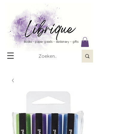
Books - paper goods - stationery - gifts