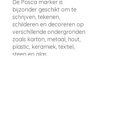
De Posca marker is
bijzonder geschikt om te
schrijven, tekenen,
schilderen en decoreren op
verschillende ondergronden
zoals karton, metaal, hout,
plastic, keramiek, textiel,
steen en glas.
Details
Set van 4 glitterkleuren; licht
blauw, donker blauw, paars
en donker groen
Merk
Uniball Posca