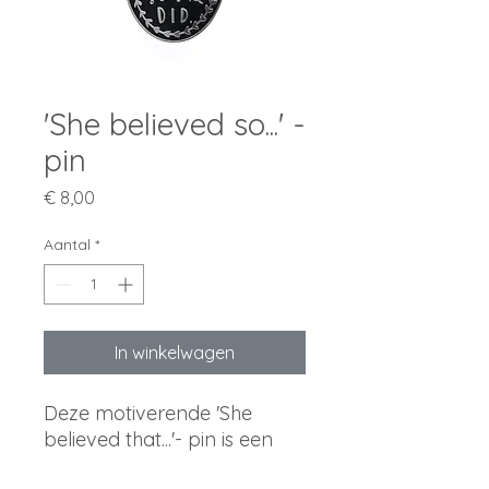
'She believed so...' -
pin
Prijs
€ 8,00
Aantal
*
In winkelwagen
Deze motiverende 'She
believed that...'- pin is een
geweldig cadeau voor