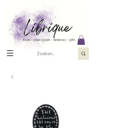
Books - paper goods - stationery - gifts