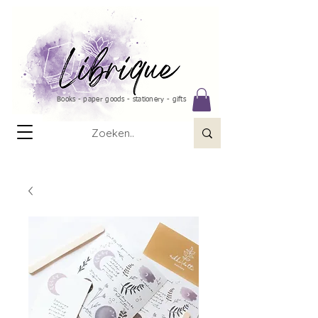
Books - paper goods - stationery - gifts