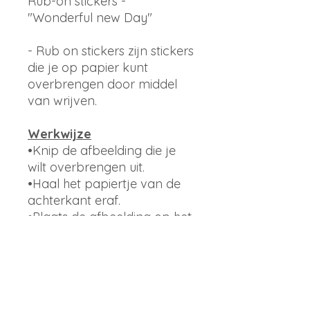
Rub-on stickers -
"Wonderful new Day"
- Rub on stickers zijn stickers
die je op papier kunt
overbrengen door middel
van wrijven.
Werkwijze
•Knip de afbeelding die je
wilt overbrengen uit.
•Haal het papiertje van de
achterkant eraf.
•Plaats de afbeelding op het
papier.
•Wrijf met je vinger of stokje
er goed overheen.
•Tadaa! Je afbeelding staat
op je papier.