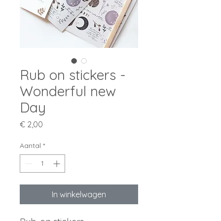
Rub on stickers -
Wonderful new
Day
Prijs
€ 2,00
Aantal
*
In winkelwagen