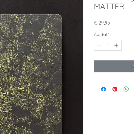
MATTER
Prijs
€ 29,95
Aantal
*
I