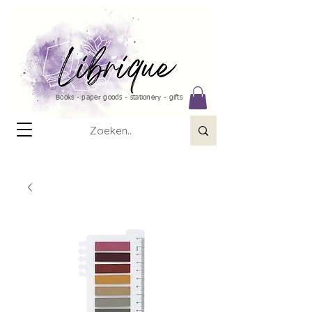
Books - paper goods - stationery - gifts