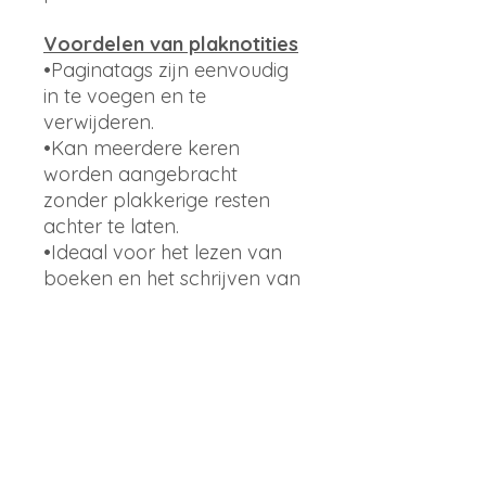
Voordelen van plaknotities
•Paginatags zijn eenvoudig
in te voegen en te
verwijderen.
•Kan meerdere keren
worden aangebracht
zonder plakkerige resten
achter te laten.
•Ideaal voor het lezen van
boeken en het schrijven van
belangrijke notities.
•Veelzijdig: ideaal om op
boeken, mappen, archieven
te plakken, bestanden te
markeren
•Geschikt voor gebruik thuis,
op studie en op het werk.