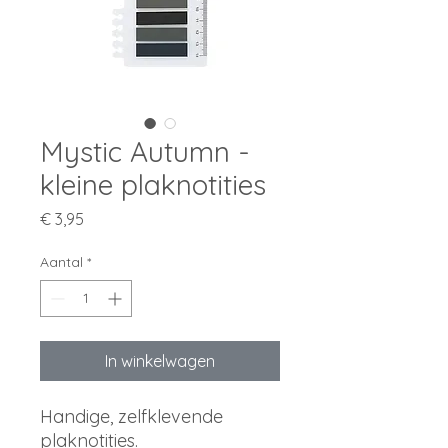
Mystic Autumn -
kleine plaknotities
Prijs
€ 3,95
Aantal
*
In winkelwagen
Handige, zelfklevende
plaknotities.