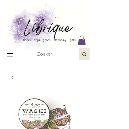
Books - paper goods - stationery - gifts