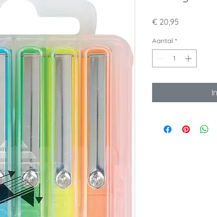
Prijs
€ 20,95
Aantal
*
I