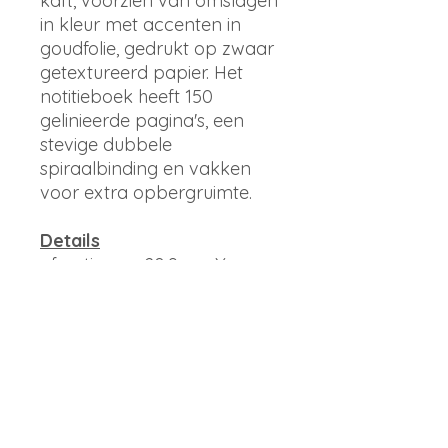
kaft, voorzien van omslagen
in kleur met accenten in
goudfolie, gedrukt op zwaar
getextureerd papier. Het
notitieboek heeft 150
gelinieerde pagina's, een
stevige dubbele
spiraalbinding en vakken
voor extra opbergruimte.
Details
afmetingen: 20,9 cm X
15,8 cm
Papieren omslag met
textuur en wit tekstpapier
aan de binnenkant
Volledig in kleur gedrukt en
met folie gestempeld
Zakmappen voor opslag