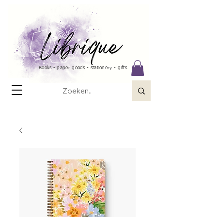
Books - paper goods - stationery - gifts