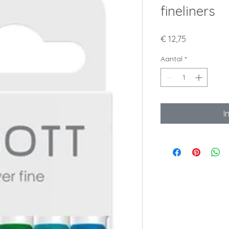
fineliners
Prijs
€ 12,75
Aantal
*
I