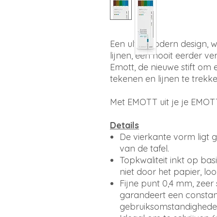
Een ultramodern design, wit
lijnen, een nooit eerder v
Emott, de nieuwe stift om e
tekenen en lijnen te trekk
Met EMOTT uit je je EMOTTies
Details
De vierkante vorm ligt go
van de tafel.
Topkwaliteit inkt op ba
niet door het papier, loopt
Fijne punt 0,4 mm, zeer ste
garandeert een constant
gebruiksomstandighed