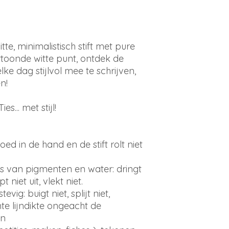
te, minimalistisch stift met pure
ertoonde witte punt, ontdek de
lke dag stijlvol mee te schrijven,
en!
... met stijl!
ed in de hand en de stift rolt niet
sis van pigmenten en water: dringt
 niet uit, vlekt niet.
vig: buigt niet, splijt niet,
e lijndikte ongeacht de
en