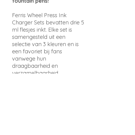
fountain pens!
Ferris Wheel Press Ink
Charger Sets bevatten drie 5
ml flesjes inkt. Elke set is
samengesteld uit een
selectie van 3 kleuren en is
een favoriet bij fans
vanwege hun
draagbaarheid en
verzamelbaarheid.
Dit zijn de perfecte keuzes
voor klanten die willen
experimenteren met
verschillende inkten.
Deze set bevat 3 x 5 ml
inktladers in:
Harequin dream, the sherry