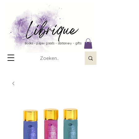
Books - paper goods - stationery - gifts