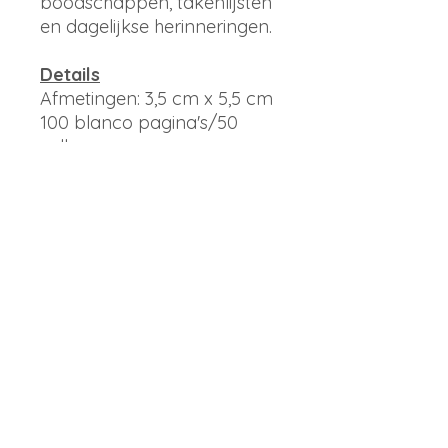
boodschappen, takenlijsten
en dagelijkse herinneringen.
Details
Afmetingen: 3,5 cm x 5,5 cm
100 blanco pagina's/50
vellen
Levendige hoes in kleur,
stevige achterkant
Verpakt met een papieren
navelband van merkpapier
Merk
Root & Branch