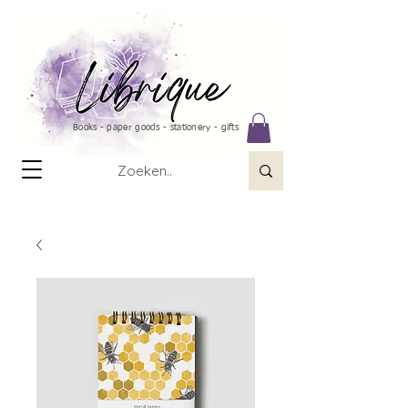
Books - paper goods - stationery - gifts