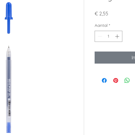
Prijs
€ 2,55
Aantal
*
I