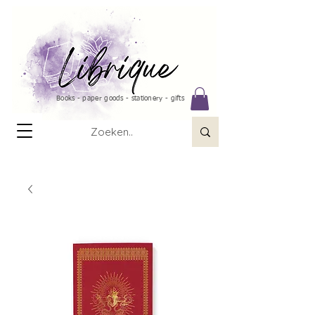
Books - paper goods - stationery - gifts