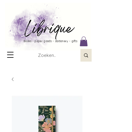
Books - paper goods - stationery - gifts