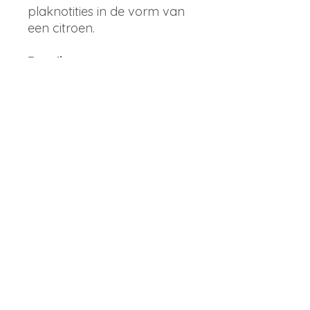
plaknotities in de vorm van
een citroen.
Details
afmetingen:10 cm op 8,3cm
Glad papier zonder coating
50 zelfklevende vellen
Merk
Rifle Paper co
info@librique.com