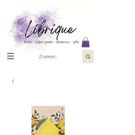
Books - paper goods - stationery - gifts