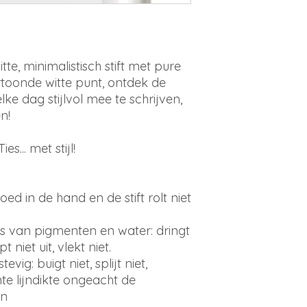
te, minimalistisch stift met pure
ertoonde witte punt, ontdek de
lke dag stijlvol mee te schrijven,
en!
... met stijl!
ed in de hand en de stift rolt niet
sis van pigmenten en water: dringt
 niet uit, vlekt niet.
vig: buigt niet, splijt niet,
e lijndikte ongeacht de
en