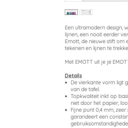
Een ultramodern design, wit
lijnen, een nooit eerder v
Emott, de nieuwe stift om e
tekenen en lijnen te trekk
Met EMOTT uit je je EMOTTies
Details
De vierkante vorm ligt go
van de tafel.
Topkwaliteit inkt op ba
niet door het papier, loopt
Fijne punt 0,4 mm, zeer ste
garandeert een constant
gebruiksomstandighed