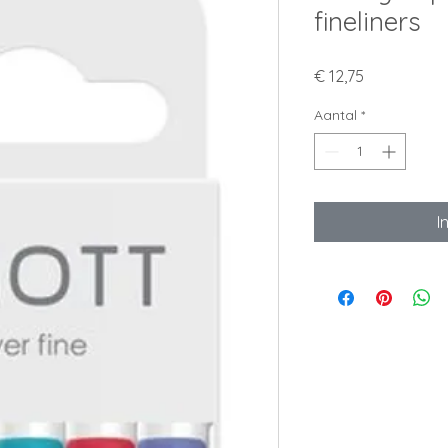
fineliners
Prijs
€ 12,75
Aantal
*
I