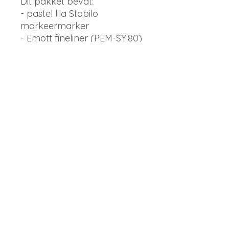
Dit pakket bevat:
- pastel lila Stabilo
markeermarker
- Emott fineliner (PEM-SY.80)
- Uniball Signo Sparkling
paars
- Sakura MICRON 05
jagersgroen
- Koi Coloring brush pen
SAP GREEN
- Karin decogel Metallic
PINK 311
- Gelly Roll 08 basic paars
- Uni Posca Lilac 34 - 5M
** exclusief pennenzak/
plaknotities.