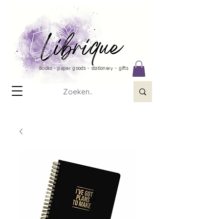
Books - paper goods - stationery - gifts