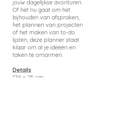
jouw dagelijkse avonturen.
Of het nu gaat om het
bijhouden van afspraken,
het plannen van projecten
of het maken van to-do
lijsten, deze planner staat
klaar om al je ideeën en
taken te omarmen.
Details
17,6 x 25 cm
Hardcover
192 pagina’s (96 vel 100
grams papier)
Ongedateerde planner
inclusief 3 stickerpagina’s en
pocket achterin
Merk