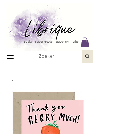
Books - paper goods - stationery - gifts