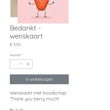
Bedankt -
wenskaart
Prijs
€ 3,50
Aantal
*
In winkelwagen
Wenskaart met boodschap:
'Thank you berry much!'