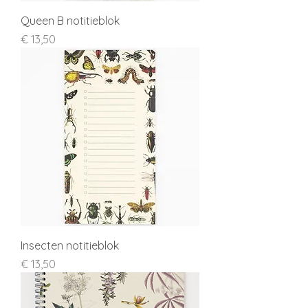
Queen B notitieblok
Prijs
€ 13,50
Insecten notitieblok
Prijs
€ 13,50