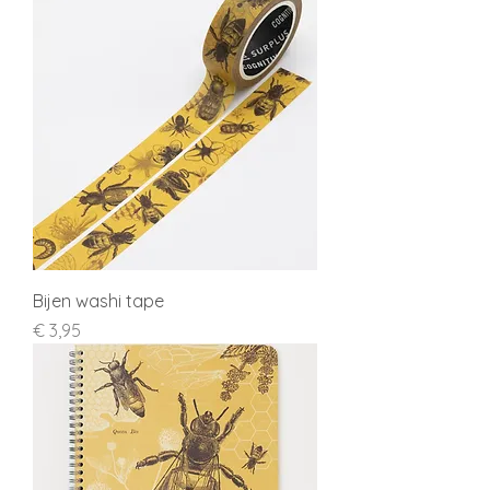
Bijen washi tape
Prijs
€ 3,95