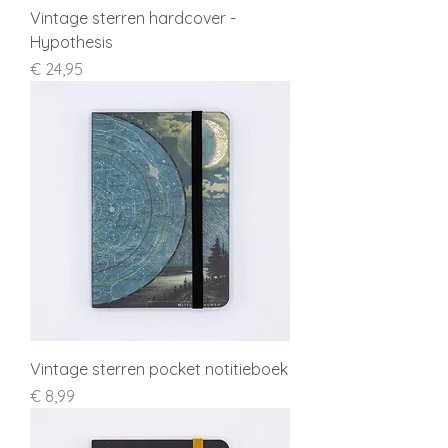
Vintage sterren hardcover -
Hypothesis
Prijs
€ 24,95
Vintage sterren pocket notitieboek
Prijs
€ 8,99