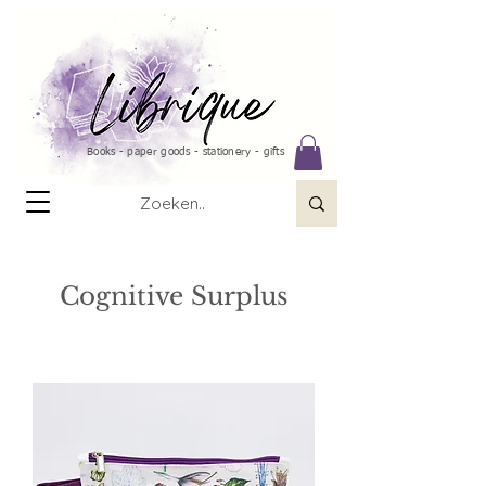
Books - paper goods - stationery - gifts
Cognitive Surplus