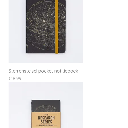
Sterrenstelsel pocket notitieboek
Prijs
€ 8,99