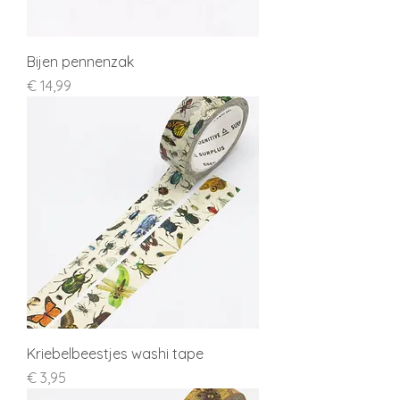
Bijen pennenzak
Prijs
€ 14,99
Kriebelbeestjes washi tape
Prijs
€ 3,95